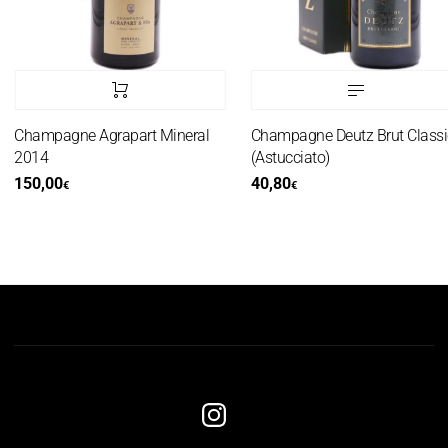
Champagne Agrapart Mineral
Champagne Deutz Brut Classic
2014
(Astucciato)
150,00
40,80
€
€