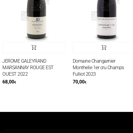
JEROME GALEYRAND
Domaine Changarnier
MARSANNAY ROUGE EST
Monthelie 1er cru Champs
OUEST 2022
Fulliot 2023
68,00
70,00
€
€