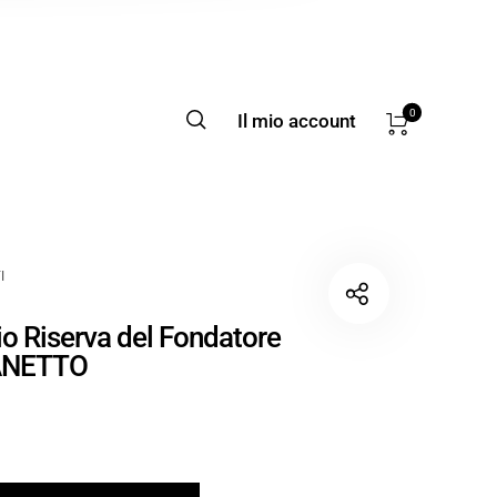
0
Il mio account
I
lio Riserva del Fondatore
ANETTO