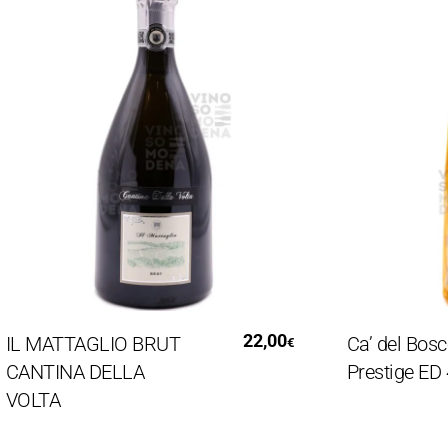
Leggi Tutto
Leg
22,00
L MATTAGLIO BRUT
Ca’ del Bosco 
€
ANTINA DELLA
Prestige ED 44
OLTA