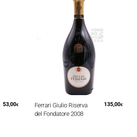
Leggi Tutto
3,00
135,00
Ferrari Giulio Riserva
I
€
€
del Fondatore 2008
C
V