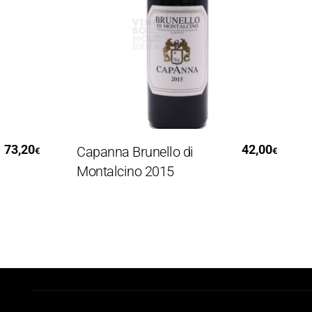
Aggiungi Al Carrello
,20
42,00
Capanna Brunello di
Fo
€
€
Montalcino 2015
La
Cl