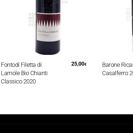
Aggiungi Al Carrello
Leg
25,00
ntodi Filetta di
Barone Ricasol
€
mole Bio Chianti
Casalferro 201
assico 2020