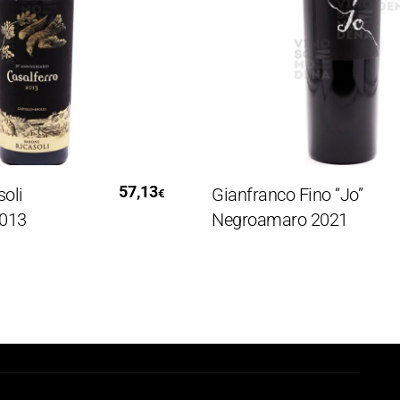
gi Tutto
Aggiungi Al Carrello
57,13
i
Gianfranco Fino “Jo”
€
3
Negroamaro 2021