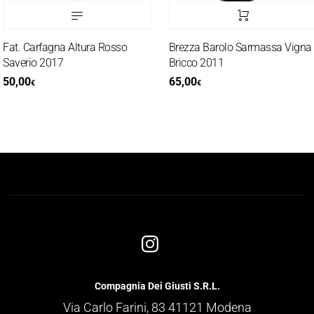
at. Carfagna Altura Rosso
Brezza Barolo Sarmassa Vigna
averio 2017
Bricco 2011
50,00
65,00
€
€
Compagnia Dei Giusti S.R.L.
Via Carlo Farini, 83 41121 Modena