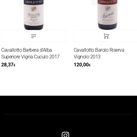
avallotto Barbera d’Alba
Cavallotto Barolo Riserva
uperiore Vigna Cuculo 2017
Vignolo 2013
8,37
120,00
€
€