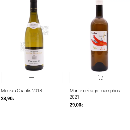
Moreau Chablis 2018
Monte dei ragni Inamphora
2021
23,90
€
29,00
€