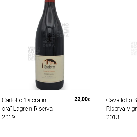
Aggiungi Al Carrello
Aggiung
22,00
rlotto “Di ora in
Cavallotto Baro
€
a” Lagrein Riserva
Riserva Vignol
019
2013