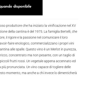
quando disponibile
gioso produttore che ha iniziato la vinificazione nel XV
zione della cantina è del 1975. La famiglia Bertelli, che
re, il rigore e la passione nel comunicare il loro
 savoir-faire enologico, commercializzano i propri vini
cantina alle spalle. Questo vino è un Merlot in purezza,
ricco, concentrato ma non pesante, con un taglio di
i piccoli frutti rossi. Un vegetale appena accennato ed
più pronunciata. Un vino capace di togliere delle
uesto momento, ma anche a chi invece lo dimenticherà