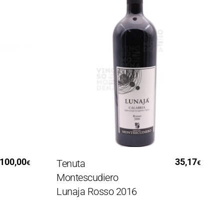
Leggi Tutto
0,00
35,17
Tenuta
Ca
€
€
Montescudiero
or
Lunaja Rosso 2016
2