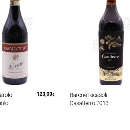
i Al Carrello
Leggi Tutto
120,00
lo
Barone Ricasoli
€
o
Casalferro 2013