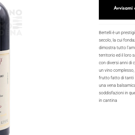
Avvisami 
Bertelli è un presti
secolo, la cui fonda
dimostra tutto l’amo
territorio ed il loro
con diversi anni di 
un vino complesso, 
frutto fatto di tant
una vena balsamica 
soddisfazioni in q
in cantina