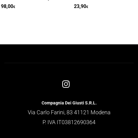
8,00
23,90
€
€
Compagnia Dei Giusti S.R.L.
Via Carlo Farini, 83 41121 Modena
P. IVA IT03812690364