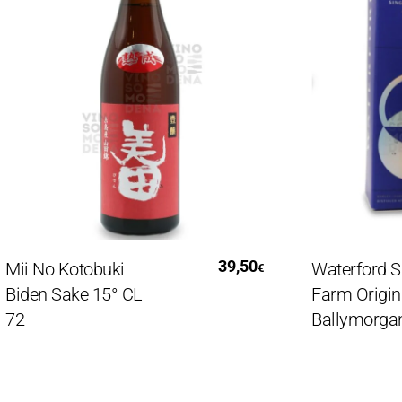
Leggi Tutto
Aggiung
39,50
i No Kotobuki
Waterford Sing
€
den Sake 15° CL
Farm Origin
2
Ballymorgan 1