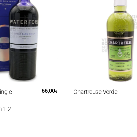
i Al Carrello
Leggi Tutto
66,00
le
Chartreuse Verde
€
.2