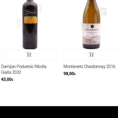
Damijan Podversic Ribolla
Monteverro Chardonnay 2016
Gialla 2020
98,00
€
43,00
€