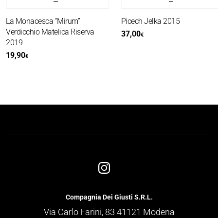
La Monacesca “Mirum”
Picech Jelka 2015
Verdicchio Matelica Riserva
37,00
€
2019
19,90
€
Compagnia Dei Giusti S.R.L.
Via Carlo Farini, 83 41121 Modena